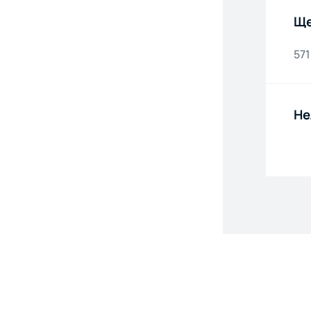
Ще
571
Не