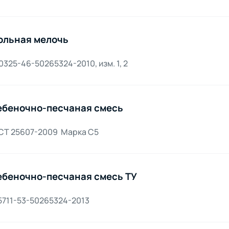
ольная мелочь
0325-46-50265324-2010, изм. 1, 2
беночно-песчаная смесь
СТ 25607-2009 Марка С5
беночно-песчаная смесь ТУ
5711-53-50265324-2013