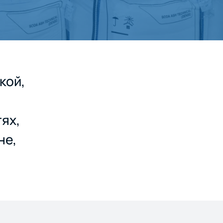
кой,
ях,
не,