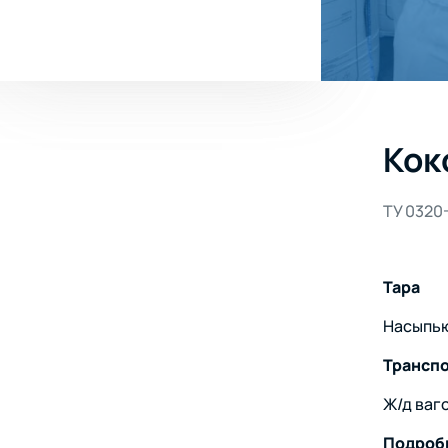
Кок
ТУ 0320
Тара
Насыпь
Трансп
Ж/д ваг
Подроб