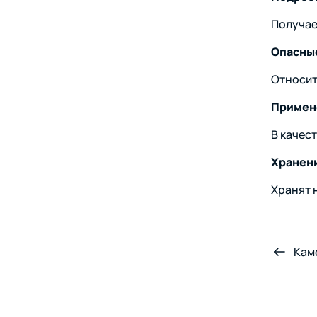
Получае
Опасные
Относитс
Примен
В качес
Хранен
Хранят 
Кам