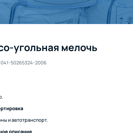
со-угольная мелочь
-041-50265324-2006
ю.
ортировка
оны и автотранспорт.
ное описание