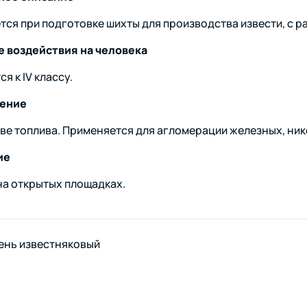
тся при подготовке шихты для производства извести, с ра
 воздействия на человека
я к IV классу.
ение
тве топлива. Применяется для агломерации железных, ник
ие
на открытых площадках.
ень известняковый