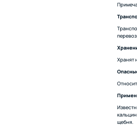
Примеча
Трансп
Транспо
перевоз
Хранен
Хранят 
Опасные
Относит
Примен
Известн
кальцин
щебня.