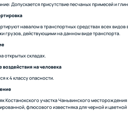
ние: Допускается присутствие песчаных примесей и глин
ортировка
ртируют навалом в транспортных средствах всех видов в
ки грузов, действующими на данном виде транспорта.
ие
на открытых складах.
 воздействия на человека
ся к 4 классу опасности.
ение
як Костанокского участка Чаньвинского месторождения
ированной, флюсового известняка для черной и цветной