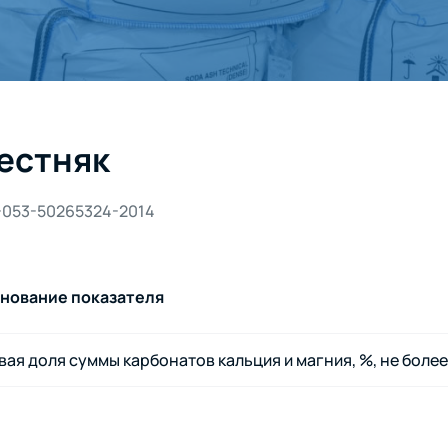
естняк
-053-50265324-2014
нование показателя
ая доля суммы карбонатов кальция и магния, %, не более