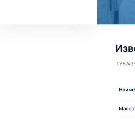
Изв
ТУ 5743
Наиме
Массов