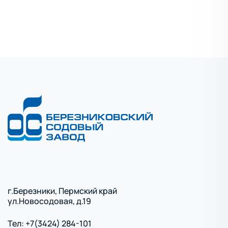
Положение о ревизионной комиссии
Положение о совете директоров
Положение об общем собрании
акционеров
Решение о выпуске обыкновенных
акций от 23.11.1999 года
Решение о выпуске привилегированных
акций от 23.11.1999 год
г.Березники, Пермский край
ул.Новосодовая, д.19
Тел: +7(3424) 284-101