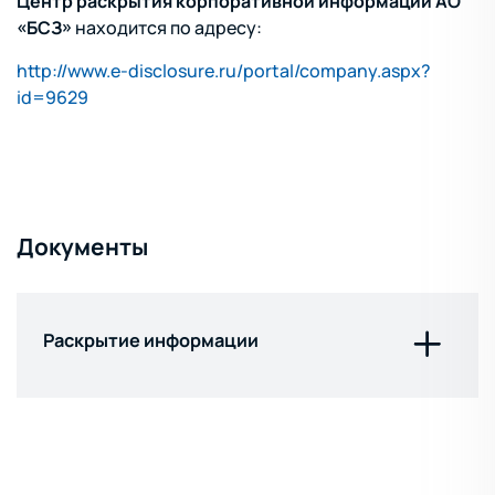
Центр раскрытия корпоративной информации АО
«БСЗ»
находится по адресу:
http://www.e-disclosure.ru/portal/company.aspx?
id=9629
Документы
Раскрытие информации
Положение о единоличном
исполнительном органе