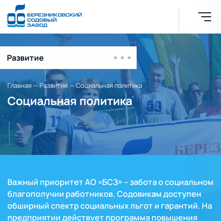
Развитие
Экология
Главная
—
Развитие
—
Социальная политика
Социальная политика
Награды в области экологии
Социальная политика
Охрана труда
Стратегия АО «БСЗ» в
области ОТ и ПБ
Важный приоритет АО «БСЗ» – забота о социальном
благополучии работников. Содовикам доступен
Политика в области охраны
обширный спектр социальных льгот и гарантий. На
здоровья и безопасности
труда
предприятии действует программа повышения