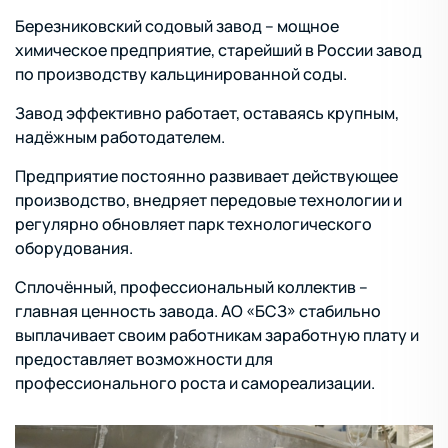
Политика в области охраны
Березниковский содовый завод – мощное
здоровья и безопасности
химическое предприятие, старейший в России завод
труда
по производству кальцинированной соды.
Политика
Завод эффективно работает, оставаясь крупным,
антикоррупционная
надёжным работодателем.
Политика обработки
Предприятие постоянно развивает действующее
персональных данных
производство, внедряет передовые технологии и
Положение об инсайдерской
регулярно обновляет парк технологического
информации
оборудования.
Политика использования
Сплочённый, профессиональный коллектив –
файлов cookies
главная ценность завода. АО «БСЗ» стабильно
Антитеррористическая
выплачивает своим работникам заработную плату и
защищенность
предоставляет возможности для
профессионального роста и самореализации.