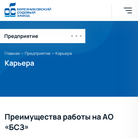
Предприятие
История завода
Главная
—
Предприятие
—
Карьера
Карьера
Технология производства
Карьера
Вакансии
Рейтинги и награды
Преимущества работы на АО
Политики предприятия
«БСЗ»
Социальная политика